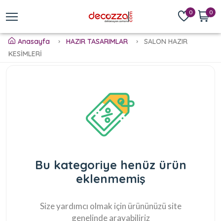
0
0
Anasayfa
HAZIR TASARIMLAR
SALON HAZIR
KESİMLERİ
Bu kategoriye henüz ürün
eklenmemiş
Size yardımcı olmak için ürününüzü site
genelinde arayabiliriz