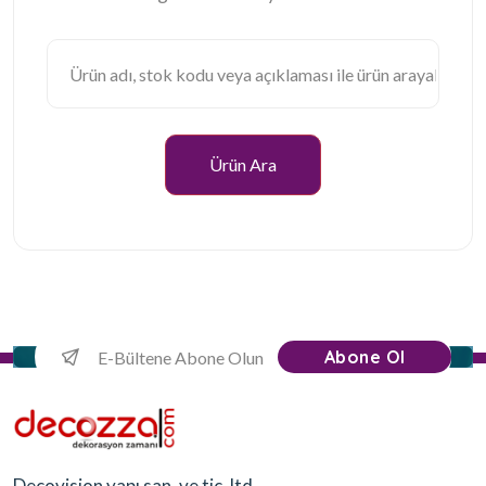
Ürün Ara
Abone Ol
Decovision yapı san. ve tic. ltd