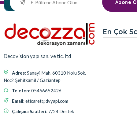
Abone O
En Çok S
Decovision yapı san. ve tic. ltd
Adres:
Sanayi Mah. 60310 Nolu Sok.
No:2 Şehitkamil / Gaziantep
Telefon:
05456652426
Email:
eticaret@dvyapi.com
Çalışma Saatleri:
7/24 Destek