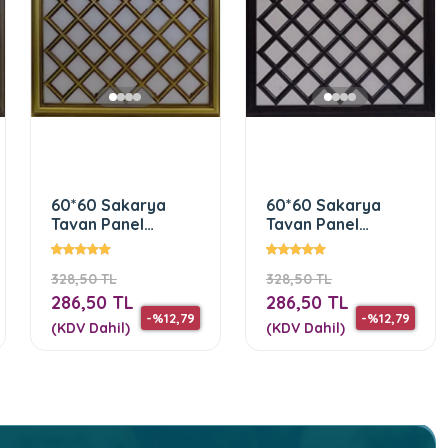
60*60 Sakarya
60*60 Sakarya
Tavan Panel
Tavan Panel
(Kahve)
(Siyah)
328,50 TL
328,50 TL
286,50 TL
286,50 TL
-%12,79
-%12,79
(KDV Dahil)
(KDV Dahil)