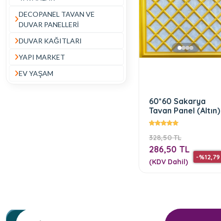
DECOPANEL TAVAN VE
DUVAR PANELLERİ
DUVAR KAĞITLARI
YAPI MARKET
EV YAŞAM
60*60 Sakarya
Tavan Panel (Altın)
328,50 TL
286,50 TL
-%12,79
(KDV Dahil)