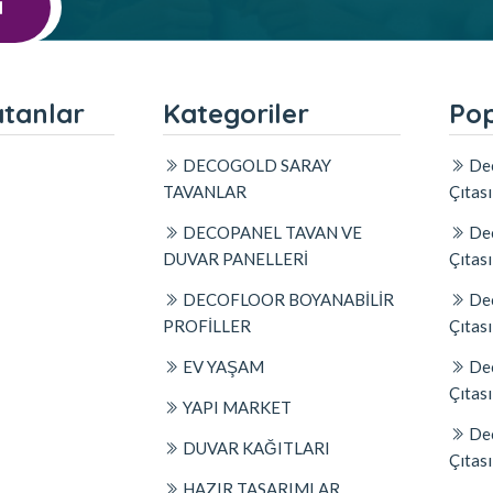
l
atanlar
Kategoriler
Pop
DECOGOLD SARAY
Dec
TAVANLAR
Çıtas
DECOPANEL TAVAN VE
Dec
DUVAR PANELLERİ
Çıtas
DECOFLOOR BOYANABİLİR
Dec
PROFİLLER
Çıtas
EV YAŞAM
Dec
Çıtas
YAPI MARKET
Dec
DUVAR KAĞITLARI
Çıtas
HAZIR TASARIMLAR