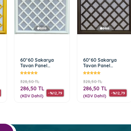
60*60 Sakarya
60*60 Sakarya
Tavan Panel
Tavan Panel
(Beyaz)
(Antrasit)
328,50 TL
328,50 TL
286,50 TL
286,50 TL
-%12,79
-%12,79
(KDV Dahil)
(KDV Dahil)