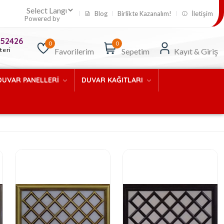
Blog
Birlikte Kazanalım!
İletişim
Powered by
52426
0
0
teri
Favorilerim
Sepetim
Kayıt & Giriş
DUVAR PANELLERİ
DUVAR KAĞITLARI