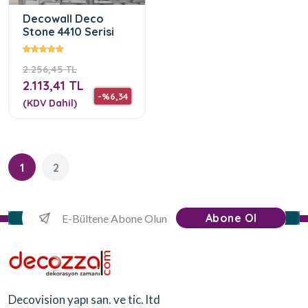
Decowall Deco
Stone 4410 Serisi
2.256,45 TL
2.113,41 TL
-%6,34
(KDV Dahil)
1
2
Abone Ol
Decovision yapı san. ve tic. ltd